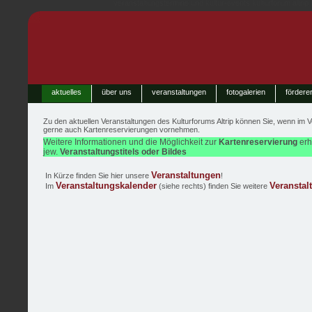
veranstaltungstermine und kultur-events kulturforum altrip
aktuelles
über uns
veranstaltungen
fotogalerien
fördere
Zu den aktuellen
Veranstaltungen
des Kulturforums Altrip können Sie, wenn im
V
gerne auch
Kartenreservierungen
vornehmen.
Weitere Informationen und die Möglichkeit zur
Kartenreservierung
erh
jew.
Veranstaltungstitels oder Bildes
Veranstaltungen
In Kürze finden Sie hier unsere
!
Veranstaltungskalender
Veranstal
Im
(siehe rechts) finden Sie weitere