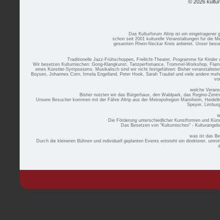
© 2026 kultu
Das Kulturforum Altrip ist ein eingetragener
schon seit 2001 kulturelle Veranstaltungen für die 
gesamten Rhein-Neckar Kreis anbietet. Unser besond
Traditionelle Jazz-Frühschoppen, Freilicht-Theater, Programme für Kinder
Wir besetzen Kulturnischen: Gong-Klangkunst, Tanzperfomance, Trommel-Workshop, Flamenco
eines Künstler-Symposiums. Musikalisch sind wir nicht festgefahren: Bisher veranstaltete
Boysen, Johannes Corn, Irmela Engelland, Peter Hook, Sarah Traubel und viele andere mehr...
vo
welche Verans
Bisher nutzten wir das Bürgerhaus, den Waldpark, das Regino-Zent
Unsere Besucher kommen mit der Fähre Altrip aus der Metropolregion Mannheim, Heidelb
Speyer, Limburg
w
Die Förderung unterschiedlicher Kunstformen und Künst
Das Besetzen von "Kulturnischen" - Kulturangebo
was ist das Be
Durch die kleineren Bühnen und individuell geplanten Events entsteht ein direkterer, unm
z