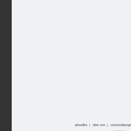
aktuelles
|
über uns
|
veranstaltung