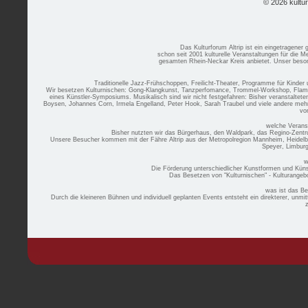
© 2026 kultu
Das Kulturforum Altrip ist ein eingetragener
schon seit 2001 kulturelle Veranstaltungen für die 
gesamten Rhein-Neckar Kreis anbietet. Unser besond
Traditionelle Jazz-Frühschoppen, Freilicht-Theater, Programme für Kinder
Wir besetzen Kulturnischen: Gong-Klangkunst, Tanzperfomance, Trommel-Workshop, Flamenco
eines Künstler-Symposiums. Musikalisch sind wir nicht festgefahren: Bisher veranstaltete
Boysen, Johannes Corn, Irmela Engelland, Peter Hook, Sarah Traubel und viele andere mehr...
vo
welche Verans
Bisher nutzten wir das Bürgerhaus, den Waldpark, das Regino-Zent
Unsere Besucher kommen mit der Fähre Altrip aus der Metropolregion Mannheim, Heidelb
Speyer, Limburg
w
Die Förderung unterschiedlicher Kunstformen und Künst
Das Besetzen von "Kulturnischen" - Kulturangebo
was ist das Be
Durch die kleineren Bühnen und individuell geplanten Events entsteht ein direkterer, unm
z