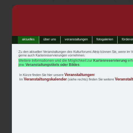
veranstaltungstermine und kultur-events kulturforum altrip
aktuelles
über uns
veranstaltungen
fotogalerien
fördere
Zu den aktuellen
Veranstaltungen
des Kulturforums Altrip können Sie, wenn im
V
gerne auch
Kartenreservierungen
vornehmen.
Weitere Informationen und die Möglichkeit zur
Kartenreservierung
erh
jew.
Veranstaltungstitels oder Bildes
Veranstaltungen
In Kürze finden Sie hier unsere
!
Veranstaltungskalender
Veranstal
Im
(siehe rechts) finden Sie weitere