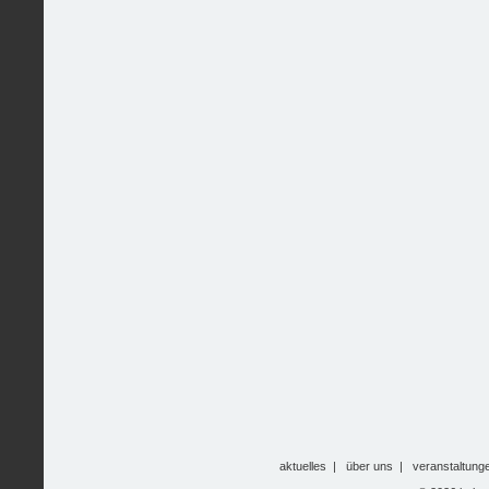
aktuelles
|
über uns
|
veranstaltung