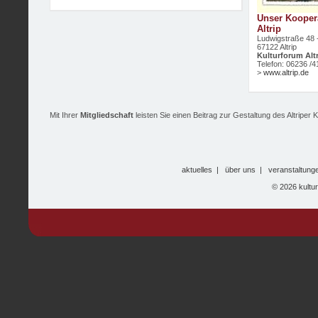
Unser Kooper
Altrip
Ludwigstraße 48 
67122 Altrip
Kulturforum Alt
Telefon: 06236 /
>
www.altrip.de
Mit Ihrer
Mitgliedschaft
leisten Sie einen Beitrag zur Gestaltung des Altripe
aktuelles
|
über uns
|
veranstaltung
© 2026 kultu